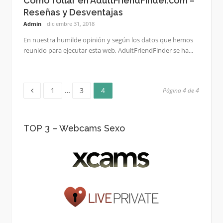
Cómo follar en AdultFriendFinder.com –
Reseñas y Desventajas
Admin
diciembre 31, 2018
En nuestra humilde opinión y según los datos que hemos
reunido para ejecutar esta web, AdultFriendFinder se ha...
Página
Página
Página
Navegación
1
…
3
4
Página 4 de 4
de
TOP 3 – Webcams Sexo
entradas