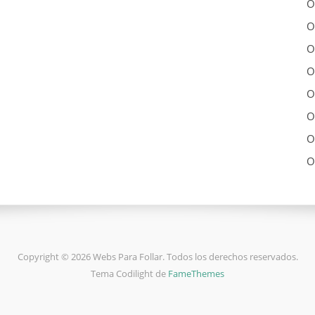
O
O
O
O
O
O
O
O
Copyright © 2026 Webs Para Follar. Todos los derechos reservados.
Tema Codilight de
FameThemes