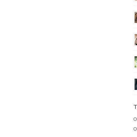
T
O
O