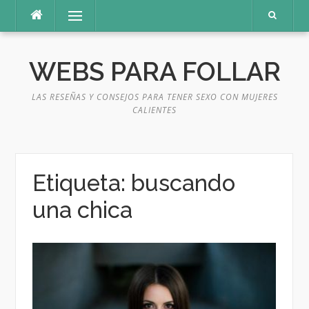
Saltar
Menú
al
contenido
WEBS PARA FOLLAR
LAS RESEÑAS Y CONSEJOS PARA TENER SEXO CON MUJERES
CALIENTES
Etiqueta:
buscando
una chica