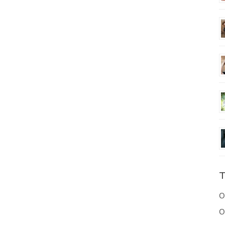
T
O
O