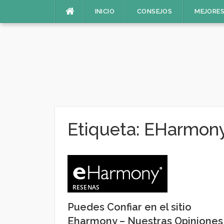
Saltar
INICIO
CONSEJOS
MEJORES
al
contenido
Etiqueta:
EHarmony
RESENAS
Puedes Confiar en el sitio
Eharmony – Nuestras Opiniones