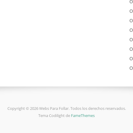
O
O
O
O
O
O
O
O
Copyright © 2026 Webs Para Follar. Todos los derechos reservados.
Tema Codilight de
FameThemes