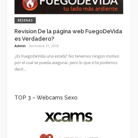
RESENAS
Revision De la página web FuegoDeVida
es Verdadero?
Admin
diciembre 31, 2018
¿Es FuegoDeVida una estafa? No tenemos ningún motivo
por el cual se pueda asegurar, pero lo que sí te podemos
decir...
TOP 3 – Webcams Sexo