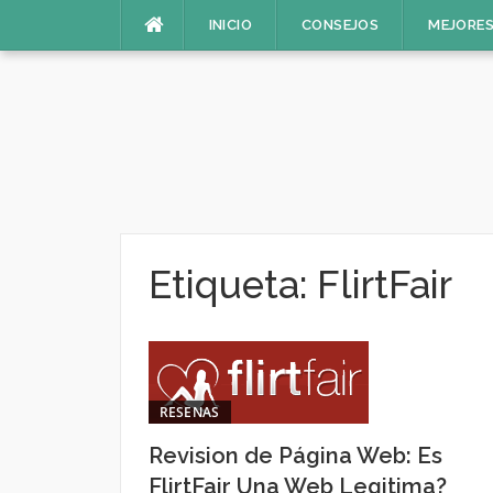
Saltar
INICIO
CONSEJOS
MEJORES
al
contenido
Etiqueta:
FlirtFair
RESENAS
Revision de Página Web: Es
FlirtFair Una Web Legitima?