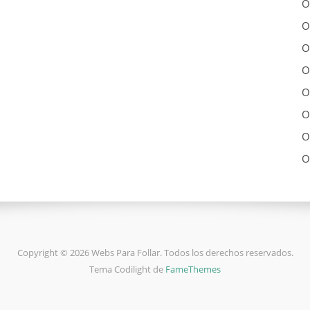
O
O
O
O
O
O
O
O
Copyright © 2026 Webs Para Follar. Todos los derechos reservados.
Tema Codilight de
FameThemes