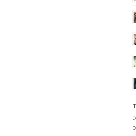
T
O
O