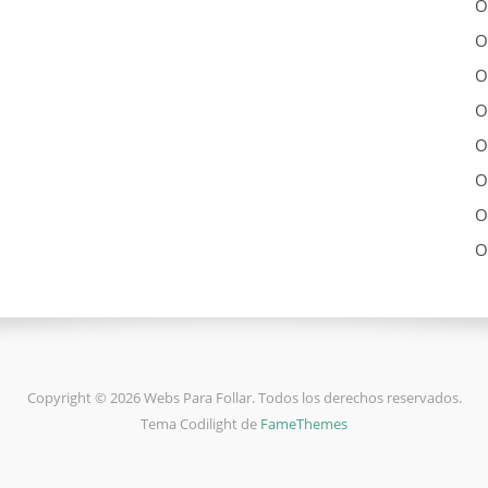
O
O
O
O
O
O
O
O
Copyright © 2026 Webs Para Follar. Todos los derechos reservados.
Tema Codilight de
FameThemes