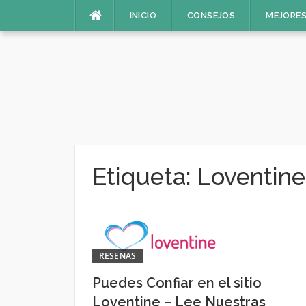
Saltar
INICIO
CONSEJOS
MEJORES
al
contenido
Etiqueta:
Loventin
RESENAS
Puedes Confiar en el sitio
Loventine – Lee Nuestras