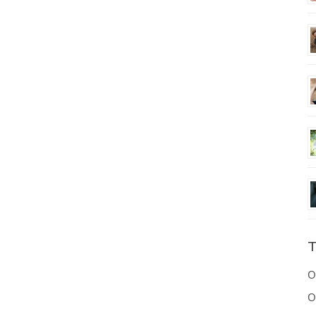
T
O
O