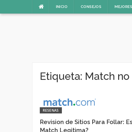
Saltar
INICIO
CONSEJOS
MEJORES
al
contenido
Etiqueta:
Match no 
RESENAS
Revision de Sitios Para Follar: E
Match Legitima?