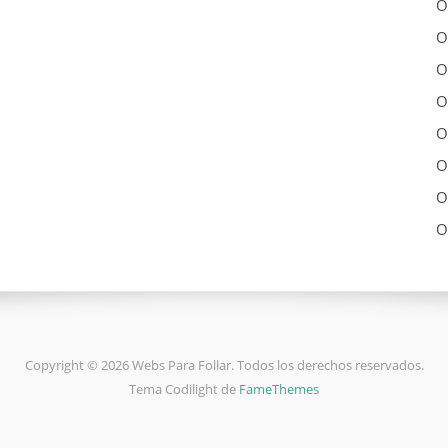
O
O
O
O
O
O
O
O
Copyright © 2026 Webs Para Follar. Todos los derechos reservados.
Tema Codilight de
FameThemes