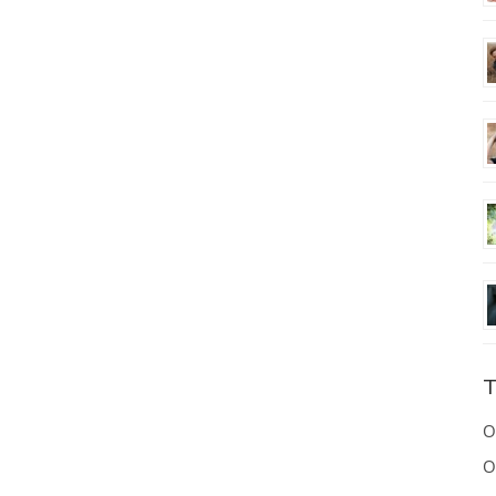
T
O
O