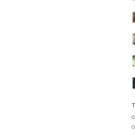
T
O
O