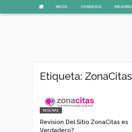
Saltar
INICIO
CONSEJOS
MEJORES
al
contenido
Etiqueta:
ZonaCitas
RESENAS
Revision Del Sitio ZonaCitas es
Verdadero?