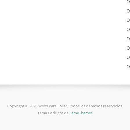
O
O
O
O
O
O
O
O
Copyright © 2026 Webs Para Follar. Todos los derechos reservados.
Tema Codilight de
FameThemes