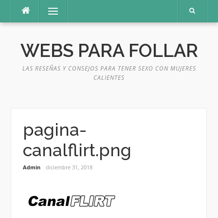
Saltar
Menú
al
contenido
WEBS PARA FOLLAR
LAS RESEÑAS Y CONSEJOS PARA TENER SEXO CON MUJERES
CALIENTES
pagina-
canalflirt.png
Admin
diciembre 31, 2018