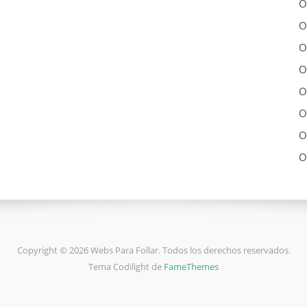
O
O
O
O
O
O
O
O
Copyright © 2026 Webs Para Follar. Todos los derechos reservados.
Tema Codilight de
FameThemes