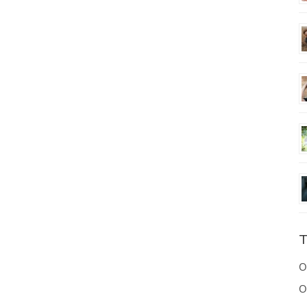
T
O
O