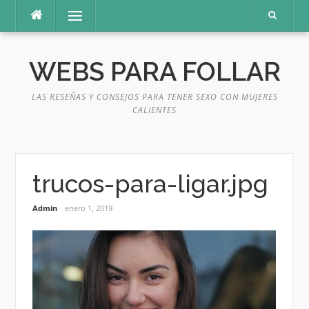
Saltar
Menú
al
contenido
WEBS PARA FOLLAR
LAS RESEÑAS Y CONSEJOS PARA TENER SEXO CON MUJERES
CALIENTES
trucos-para-ligar.jpg
Admin
enero 1, 2019